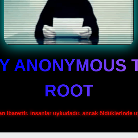
Y ANONYMOUS 
ROOT
 ibarettir. İnsanlar uykudadır, ancak öldüklerinde u